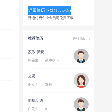
详细简历下载(15元/条)
开通付费企业会员可免费下载
推荐简历
更多简历
家政/保安
柯先生
·
高中以下
文员
谢女士
·
本科
司机交通
白先生
·
0