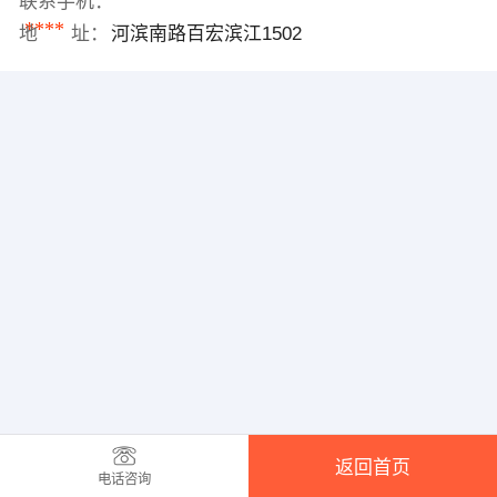
联系手机：
****
地 址：
河滨南路百宏滨江1502
返回首页
电话咨询